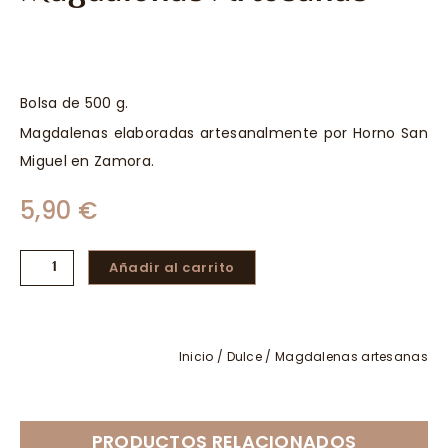
Bolsa de 500 g.
Magdalenas elaboradas artesanalmente por Horno San
Miguel en Zamora.
5,90
€
Magdalenas
Añadir al carrito
artesanas
cantidad
Inicio
/
Dulce
/ Magdalenas artesanas
PRODUCTOS RELACIONADOS