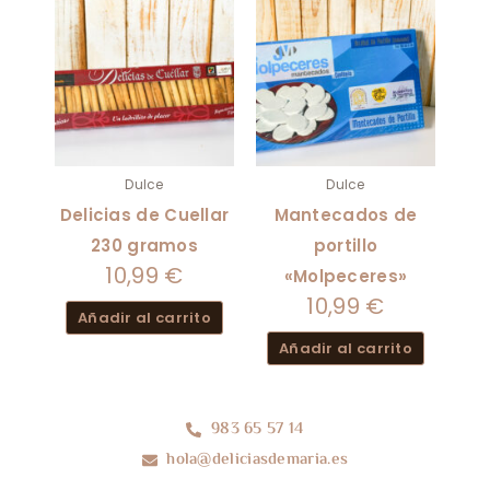
Dulce
Dulce
Delicias de Cuellar
Mantecados de
230 gramos
portillo
10,99
€
«Molpeceres»
10,99
€
Añadir al carrito
Añadir al carrito
983 65 57 14
hola@deliciasdemaria.es