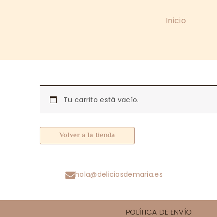
Ir
al
Inicio
contenido
Tu carrito está vacío.
Volver a la tienda
hola@deliciasdemaria.es
POLÍTICA DE ENVÍO